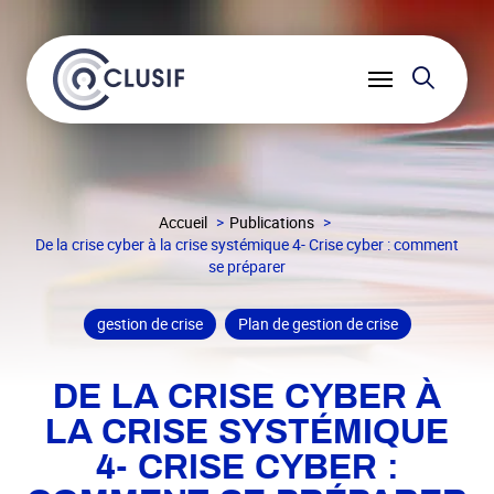
Reche
Ouvrir
le
menu
Accueil
Publications
De la crise cyber à la crise systémique 4- Crise cyber : comment
se préparer
gestion de crise
Plan de gestion de crise
DE LA CRISE CYBER À
LA CRISE SYSTÉMIQUE
4- CRISE CYBER :