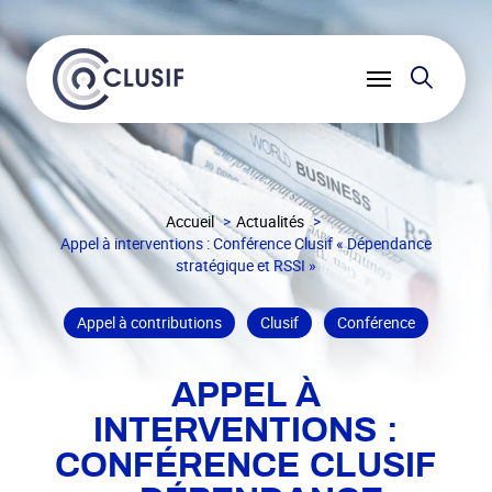
Reche
Ouvrir
le
menu
Accueil
Actualités
Appel à interventions : Conférence Clusif « Dépendance
stratégique et RSSI »
Appel à contributions
Clusif
Conférence
APPEL À
INTERVENTIONS :
CONFÉRENCE CLUSIF