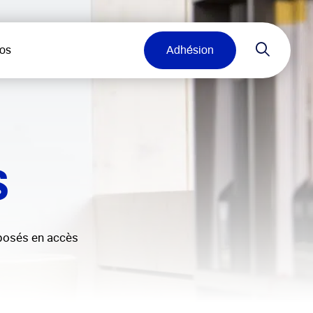
Recher
os
Adhésion
S
oposés en accès