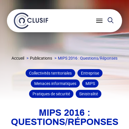
Reche
Ouvrir
le
menu
Accueil
Publications
MIPS 2016 : Questions/Réponses
Collectivités territoriales
Entreprise
Menaces informatiques
MIPS
Pratiques de sécurité
Sinistralité
MIPS 2016 :
QUESTIONS/RÉPONSES