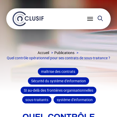
Reche
Ouvrir
le
menu
Accueil
Publications
Quel contrôle opérationnel pour ses contrats de sous-traitance ?
maîtrise des contrats
Sécurité du système d'information
SI au-delà des frontières organisationnelles
sous-traitants
système d'information