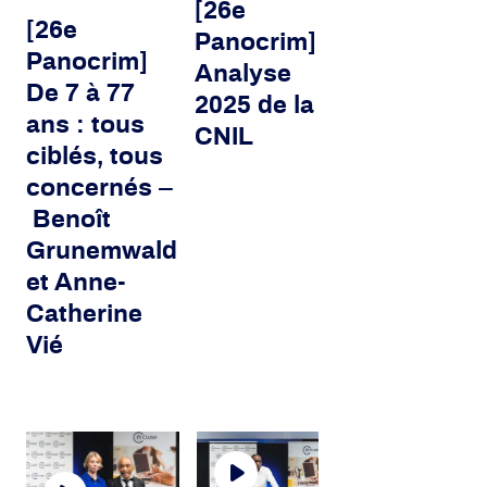
[26e
[26e
Panocrim]
Panocrim]
Analyse
De 7 à 77
2025 de la
ans : tous
CNIL
ciblés, tous
concernés –
Benoît
Grunemwald
et Anne-
Catherine
Vié