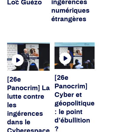
ingérences
Lo¨c Guézo
numériques
étrangères
[26e
[26e
Panocrim]
Panocrim] La
Cyber et
lutte contre
géopolitique
les
: le point
ingérences
d’ébullition
dans le
?
Cyberespace