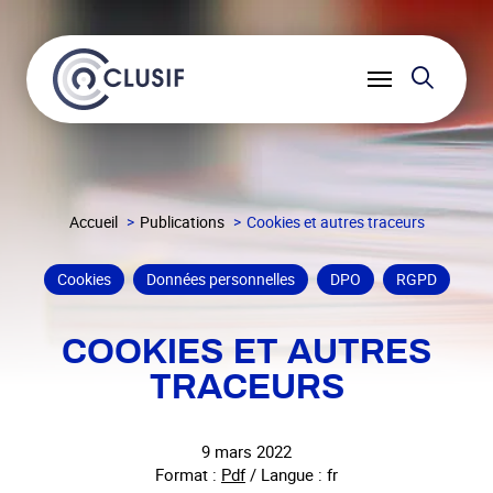
Reche
Ouvrir
le
menu
Accueil
Publications
Cookies et autres traceurs
Cookies
Données personnelles
DPO
RGPD
COOKIES ET AUTRES
TRACEURS
9 mars 2022
Format :
Pdf
/ Langue : fr