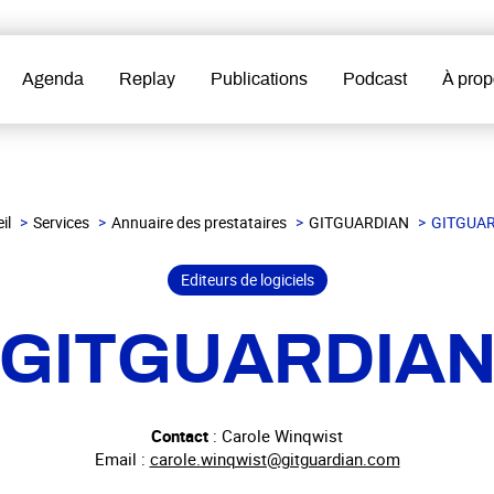
Agenda
Replay
Publications
Podcast
À prop
il
Services
Annuaire des prestataires
GITGUARDIAN
GITGUA
Editeurs de logiciels
GITGUARDIA
Contact
: Carole Winqwist
Email :
carole.winqwist@gitguardian.com