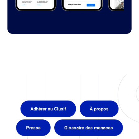
Adhérer au Clusif
À propos
Presse
Glossaire des menaces