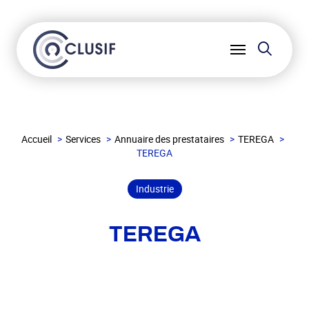
Reche
Ouvrir
le
menu
Accueil
Services
Annuaire des prestataires
TEREGA
TEREGA
Industrie
TEREGA