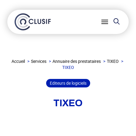
Reche
Ouvrir
le
menu
Accueil
Services
Annuaire des prestataires
TIXEO
TIXEO
Editeurs de logiciels
TIXEO