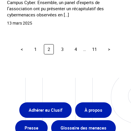
Campus Cyber. Ensemble, un panel d’experts de
l’association ont pu présenter un récapitulatif des
cybermenaces observées en […]
13 mars 2025
<
1
2
3
4
…
11
>
Adhérer au Clusif
À propos
Presse
Glossaire des menaces