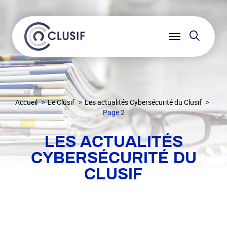
Reche
Ouvrir
le
menu
Accueil
Le Clusif
Les actualités Cybersécurité du Clusif
Page 2
LES ACTUALITÉS
CYBERSÉCURITÉ DU
CLUSIF